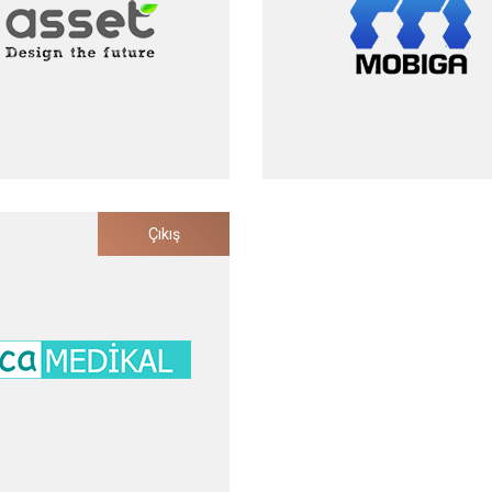
2020
2020
Asset Medikal
Mobiga
Çıkış
ksiyon Kontrolü ve Sağlık
Oyun Teknolojileri
eti Uzmanlarının Güvenliği
Yatırım Tarihi
2008
Yatırım Tarihi
Çıkış Tarihi
2009
2012
Çıkış Tarihi
2023