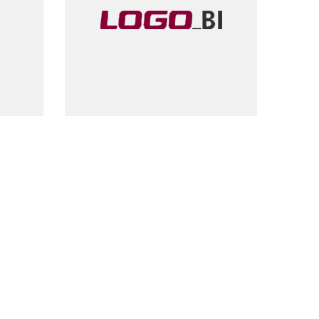
2018
Logo BI
İş Zekası Yazılımı
Yatırım Tarihi
2007
Çıkış Tarihi
2014