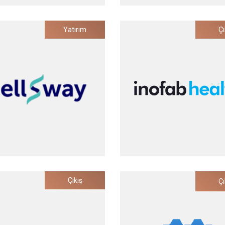
KuartisMED
Evreka
Yatırım
Çı
ğan Oral Beslenme Monitörü
Atık Yönetim Süreçleri İçin Y
Donanım Çözümleri
Yatırım Tarihi
Yatırım Tarihi
2022
2021
Cellsway
Inofab Health
Çıkış
Çı
nser Hücresi Tespiti için
Solunum Hastalıkları Odaklı 
ikroakışkan Çözümleri
Sağlık Teknolojileri
Yatırım Tarihi
Yatırım Tarihi