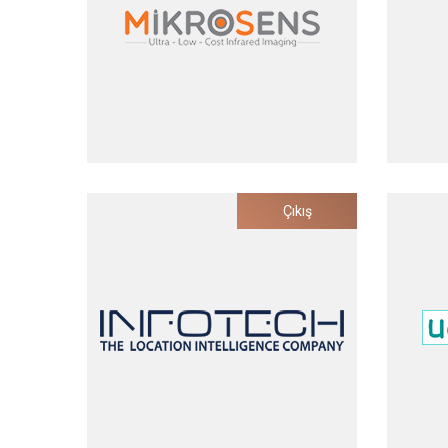
2021
Mikrosens
Çıkış
Düşük Maliyetli
Enfe
Termal Görüntüleme
Hizm
Yatırım Tarihi
2011
Çıkış Tarihi
2020