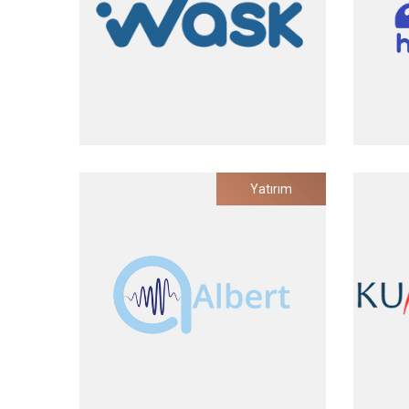
2025
Wask
Yatırım
Dijital Reklam Yönetim Platformu
Trello 
Yatırım Tarihi
2023