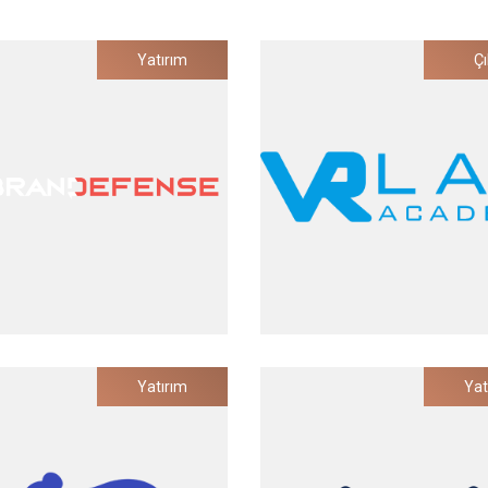
Yatırım
Çı
Brandefense
VRLab
Yatırım
Yat
 Tabanlı Dijital Risk Koruma
Sanal Laboratuvar Teknoloji
Çözümü
Yatırım Tarihi
Yatırım Tarihi
2023