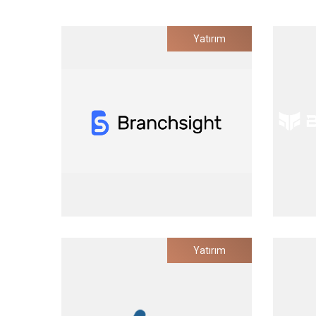
Yatırım
Branchsight
Yatırım
Çoklu Lokasyonlu Markalar için Dijital
Bulut
Pazarlama Platformu
Yatırım Tarihi