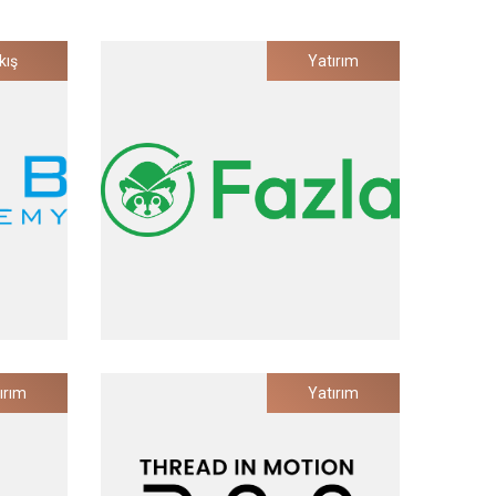
kış
Yatırım
Fazla
ırım
Yatırım
si Çözümü
Bütünsel Atık Yönetim Platformu
Yatırım Tarihi
2023