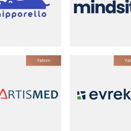
2023
Hipporello
Mindsite
Yatırım
Yat
Kullanıcıları İçin No-Code Web
E-Ticaret Operasyonları A
Uygulama Geliştiricisi
Platformu
Yatırım Tarihi
Yatırım Tarihi
2022
2022