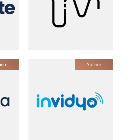
Thread In Motion
ırım
Yatırım
naliz
Akıllı Giyilebilir Endüstriyel Ürünler
Yatırım Tarihi
2022