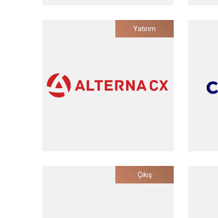
Albert Health
Yatırım
Ses Teknolojileri Tabanlı Dijital Sağlık
Yenido
Platformu
Yatırım Tarihi
2022
Alterna CX
Çıkış
Entegre Müşteri Memnuniyeti Ölçüm
Ka
ve Yönetimi Platformu
M
Yatırım Tarihi