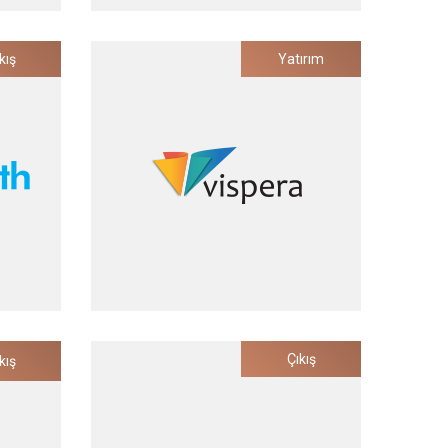
Invidyo
kış
Yatırım
azılım ve
Dünyanın En Akıllı Bebek ve Çocuk
Video Monitörü
Yatırım Tarihi
2021
Vispera
Çıkış
kış
Dijital
Perakende Sektörü için Görüntü
Tanıma/İşleme Çözümleri
Yatırım Tarihi